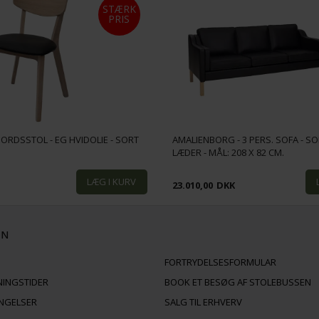
STÆRK
PRIS
ORDSSTOL - EG HVIDOLIE - SORT
AMALIENBORG - 3 PERS. SOFA - S
LÆDER - MÅL: 208 X 82 CM.
K
23.010,00
DKK
ON
FORTRYDELSESFORMULAR
NINGSTIDER
BOOK ET BESØG AF STOLEBUSSEN
INGELSER
SALG TIL ERHVERV