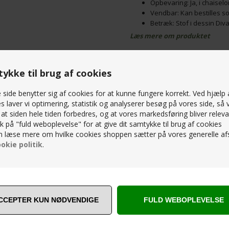
Opbevaring: Ja, i chaisel
Vendbar: Kan bestilles s
Betræk: Stof i dessin Div
Læs mere om produktet
Als Exclusive sovesofa med 
kombinerer komfort og praktisk
PRISMATCH – KONTAKT OS 
maksimere pladsen uden at gå p
ykke til brug af cookies
som en behagelig sofa, og om na
SPØRG OS
overnattende gæster.
side benytter sig af cookies for at kunne fungere korrekt. Ved hjælp 
Design og komfort
Als-soveso
s laver vi optimering, statistik og analyserer besøg på vores side, så v
synlige knapper i rygpuden. Du
, at siden hele tiden forbedres, og at vores markedsføring bliver releva
bedst til din indretning. Sofaen
RELATEREDE PRODUKTER
lik på "fuld weboplevelse" for at give dit samtykke til brug af cookies
høj liggekomfort, også hvis den
 læse mere om hvilke cookies shoppen sætter på vores generelle afs
sig din ryg og giver optimal støtt
okie politik
.
Funktionalitet og opbevari
opbevaringsløsning til sengetø
sofadelen, så du hurtigt og nemt
STÆRK
PRIS
Als Exclusive sovesofa er ikke
ethvert hjem med dens alsidigh