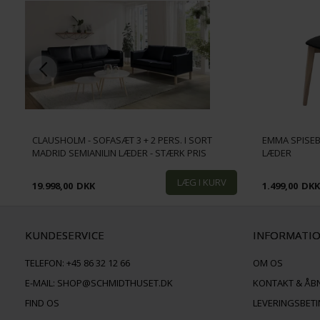
CLAUSHOLM - SOFASÆT 3 + 2 PERS. I SORT
EMMA SPISEB
MADRID SEMIANILIN LÆDER - STÆRK PRIS
LÆDER
19.998,00
DKK
1.499,00
DK
KUNDESERVICE
INFORMATI
TELEFON:
+45 86 32 12 66
OM OS
E-MAIL:
SHOP@SCHMIDTHUSET.DK
KONTAKT & ÅB
FIND OS
LEVERINGSBET