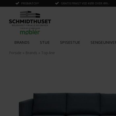
PRISMATCH*
GRATIS FRAGT VED KØB OVER 499,-
BRANDS
STUE
SPISESTUE
SENGEUNIVE
✓
Tilføjet til kurv
Forside
»
Brands
»
Top-line
SPAR
SPAR
30%
36%