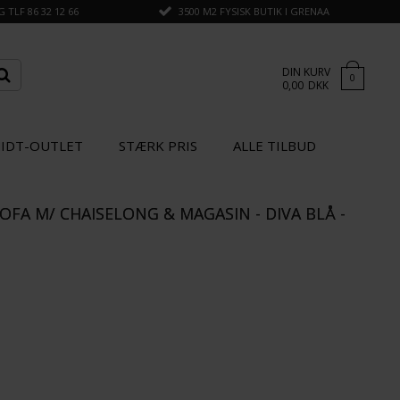
TLF 86 32 12 66
3500 M2 FYSISK BUTIK I GRENAA
DIN KURV
0
0,00
DKK
IDT-OUTLET
STÆRK PRIS
ALLE TILBUD
SOFA M/ CHAISELONG & MAGASIN - DIVA BLÅ -
×
GÅ TIL KASSEN
SPAR
STÆRK
20%
PRIS