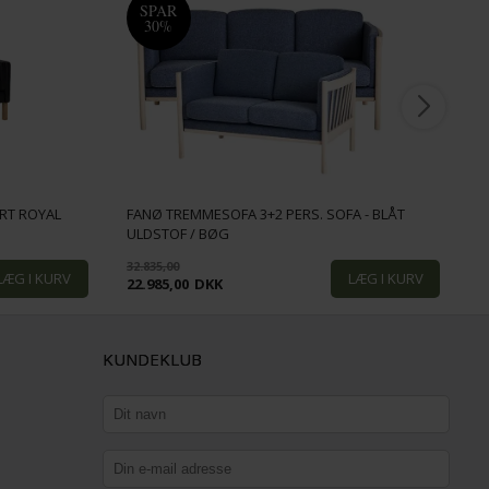
SPAR
30%
ORT ROYAL
FANØ TREMMESOFA 3+2 PERS. SOFA - BLÅT
ULDSTOF / BØG
F
32.835,00
22.985,00
DKK
1
KUNDEKLUB