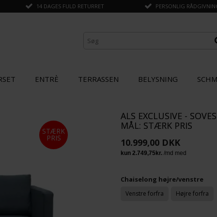
14 DAGES FULD RETURRET
PERSONLIG RÅDGIVNING 
RSET
ENTRÈ
TERRASSEN
BELYSNING
SCHM
ALS EXCLUSIVE - SOVE
ANDRE KØBTE OGSÅ
MÅL: STÆRK PRIS
STÆRK
PRIS
10.999,00 DKK
Chaiselong højre/venstre
Venstre forfra
Højre forfra