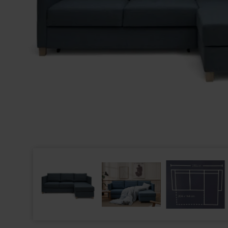
HAY - TÆPPE - TAPIS / CHESTNUT AND BLUE -
VÆLG STØRRELSE
STRESSLESS -
1.299,00
310,00
909,30
DKK
199,00
DKK