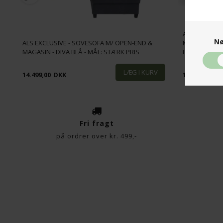
ALS EXCLUSI
Nø
A
ALS EXCLUSIVE - SOVESOFA M/ OPEN-END &
MAGASIN - KN
MAGASIN - DIVA BLÅ - MÅL: STÆRK PRIS
PRIS
14.499,00
DKK
11.999,00
DK
Fri fragt
på ordrer over kr. 499,-