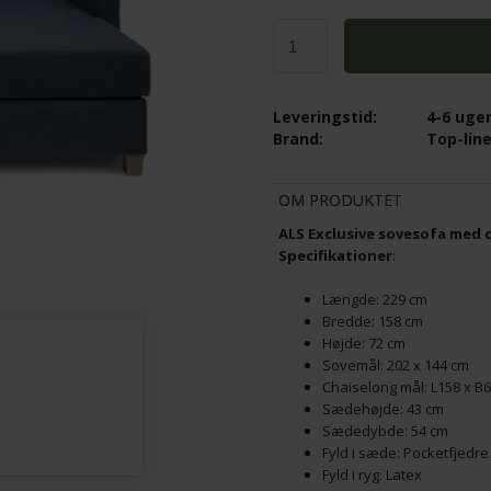
JAMES RULLEBORD / BAKKEBORD Ø
 LÆDERPLEJE KIT 100ML
BØG/MELAMIN - STÆRK PRIS
Leveringstid:
4-6 uge
990,00
DKK
Brand:
Top-lin
OM PRODUKTET
ALS Exclusive sovesofa med 
Specifikationer
:
Længde: 229 cm
Bredde: 158 cm
Højde: 72 cm
Sovemål: 202 x 144 cm
Chaiselong mål: L158 x B
Sædehøjde: 43 cm
Sædedybde: 54 cm
Fyld i sæde: Pocketfjedre
Fyld i ryg: Latex