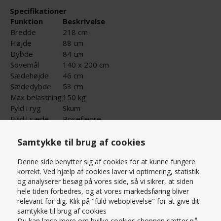
Specifikationer
Funktion
Beskrivelse
Bredde
218 cm
Højde
88 cm
Dybde
84 cm
Sovemål
140 x 200 cm
Sædehøjde
46 cm
Sædedybde
53 cm
Max belastning
150 kg
Fyld i ryg
Skum
Fyld i sæde
Posefjedre
Ben
Sort eg
Betræk
Elba stof – 206 Thyme
Samtykke til brug af cookies
Læs mere om produktet
Opbevaring
Ja, lille lomme
Denne side benytter sig af cookies for at kunne fungere
PRISMATCH – KONTAKT OS HER
korrekt. Ved hjælp af cookies laver vi optimering, statistik
SPØRG OS
og analyserer besøg på vores side, så vi sikrer, at siden
hele tiden forbedres, og at vores markedsføring bliver
Alexy sovesofa – komfort og funktion i elegant
relevant for dig. Klik på "fuld weboplevelse" for at give dit
design
samtykke til brug af cookies
Med sit stilrene udtryk og smarte funktioner er
Alexy
Du kan læse mere om hvilke cookies shoppen sætter på